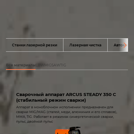
Станки лазерной резки
Лазерная чистка
Автоматиз
Все материалы
LBW
MIG
SAW
TIG
Сварочный аппарат ARCUS STEADY 350 C
(стабильный режим сварки)
Аппарат в моноблочном исполнении предназначен для
сварки MIG/MAG (сталей, меди, алюминия и его сплавов),
ММА, TIG. Работает в режимах синергетической сварки,
пульс, двойной пульс