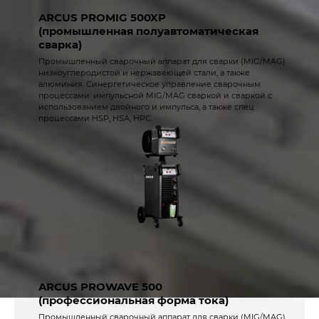
ARCUS PROMIG 500XP
(промышленная полуавтоматическая
сварка)
Промышленный сварочный аппарат для сварки (MIG/MAG)
низкоуглеродистой и нержавеющей стали, а также
алюминия. Синергетическое управление сварочным
процессами: импульсной MIG/MAG сваркой и сваркой с
использованием двойного и импульса, а также спец.
процессами HSP, HSA, HPC.
ARCUS PROWAVE 500
(профессиональная форма тока)
Промышленный сварочный аппарат для сварки (MIG/MAG)