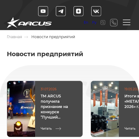
En
Ру
Главная
Новости предприятий
Новости предприятий
31.07.2026
19.05.20
ТМ ARCUS
Итоги 
получила
«МЕТА
признание на
2026» 
конкурсе
“Лучший
экспортёр года” в
Республике
Читать
Читать
Беларусь