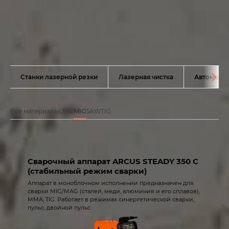
Станки лазерной резки
Лазерная чистка
Автоматиз
Все материалы
LBW
MIG
SAW
TIG
Сварочный аппарат ARCUS STEADY 350 C
(стабильный режим сварки)
Аппарат в моноблочном исполнении предназначен для
сварки MIG/MAG (сталей, меди, алюминия и его сплавов),
ММА, TIG. Работает в режимах синергетической сварки,
пульс, двойной пульс