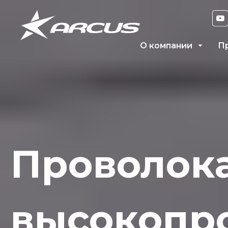
О компании
П
Проволока
высокопр