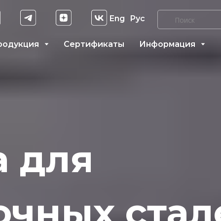
Eng
Рус
родукция
Сертификаты
Информация
 для
очных стал