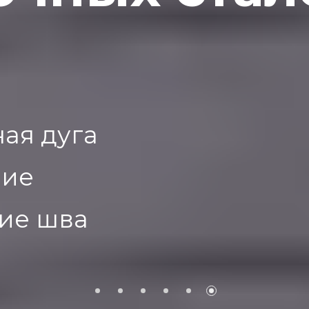
ая дуга
ние
ие шва