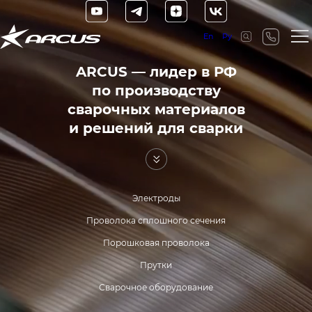
En
Ру
ARCUS — лидер в РФ
по производству
сварочных материалов
и решений для сварки
Электроды
Проволока сплошного сечения
Порошковая проволока
Прутки
Сварочное оборудование