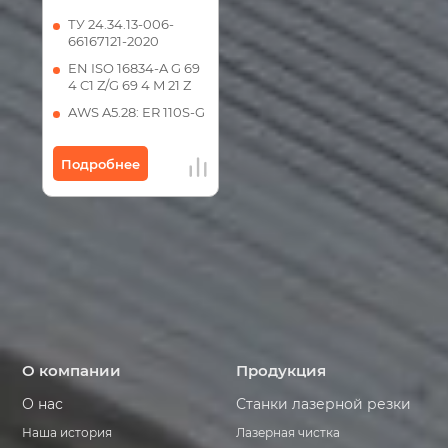
ТУ 24.34.13-006-
66167121-2020
EN ISO 16834-A G 69
4 C1 Z/G 69 4 M 21 Z
AWS A5.28: ER 110S-G
Подробнее
О компании
Продукция
О нас
Станки лазерной резки
Наша история
Лазерная чистка