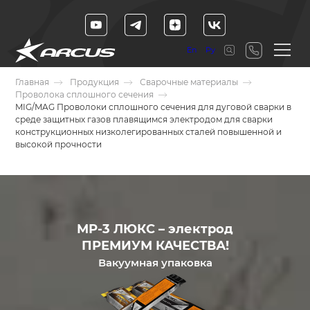
En
Ру
Главная
Продукция
Сварочные материалы
Проволока сплошного сечения
MIG/MAG Проволоки сплошного сечения для дуговой сварки в
среде защитных газов плавящимся электродом для сварки
конструкционных низколегированных сталей повышенной и
высокой прочности
МР-3 ЛЮКС – электрод
ПРЕМИУМ КАЧЕСТВА!
Вакуумная упаковка