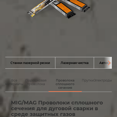
Станки лазерной резки
Лазерная чистка
Автоматиз
Все
Порошковая
Проволока
Прутки
Электроды
материалы
проволока
сплошного
сечения
MIG/MAG Проволоки сплошного
сечения для дуговой сварки в
среде защитных газов