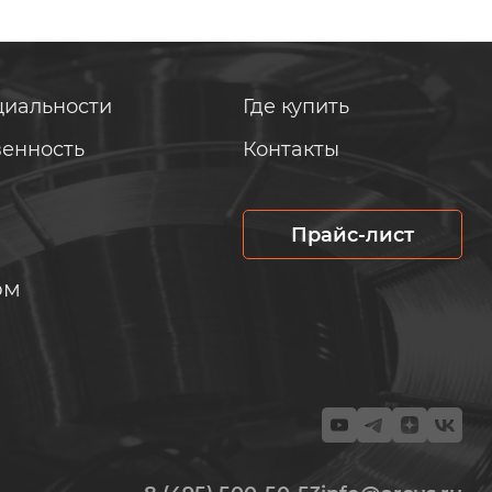
циальности
Где купить
венность
Контакты
Прайс-лист
ом