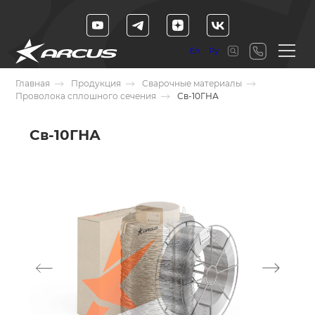
En
Ру
Главная
Продукция
Сварочные материалы
Проволока сплошного сечения
Св-10ГНА
Св-10ГНА