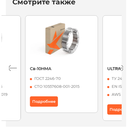
Смотрите также
Св-10НМА
ULTRA 327
ГОСТ 2246-70
ТУ 24.34.1
15
СТО 10557608-001-2015
EN ISO 141
2019
AWS A5.23:
Подробнее
Подробне