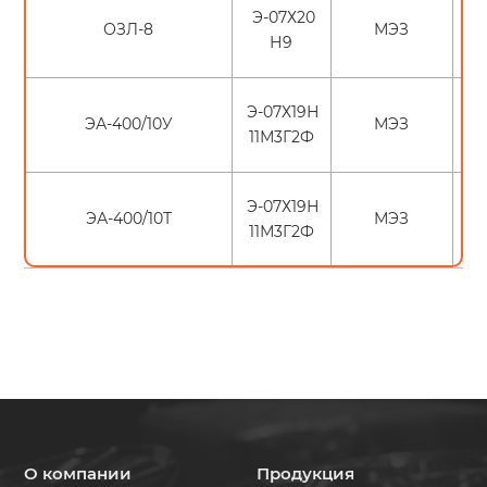
Э-07Х20
ОЗЛ-8
МЭЗ
Н9
Э-07Х19Н
ЭА-400/10У
МЭЗ
11М3Г2Ф
Э-07Х19Н
ЭА-400/10Т
МЭЗ
11М3Г2Ф
О компании
Продукция