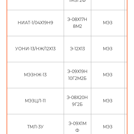
1МЗГ2Ф
Э-08Х17Н
НИАТ-1/04Х19Н9
МЭЗ
8М2
УОНИ-13/НЖ/12Х13
Э-12Х13
МЭЗ
Э-09Х19Н
МЭЗНЖ-13
МЭЗ
10Г2М2Б
Э-08Х20Н
МЭЗЦЛ-11
МЭЗ
9Г2Б
Э-09Х1М
ТМЛ-3У
МЭЗ
Ф