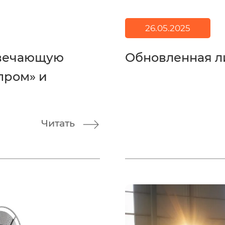
26.05.2025
твечающую
Обновленная л
пром» и
Читать