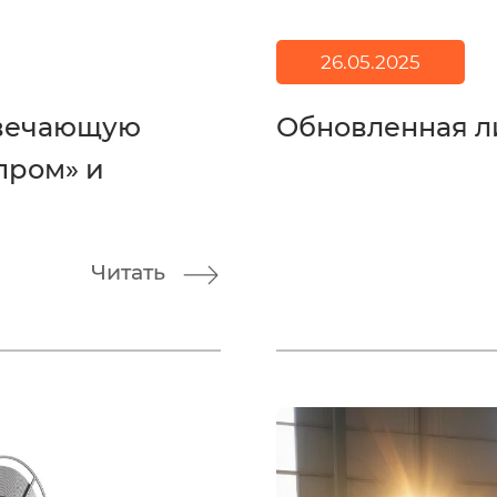
26.05.2025
твечающую
Обновленная л
пром» и
Читать