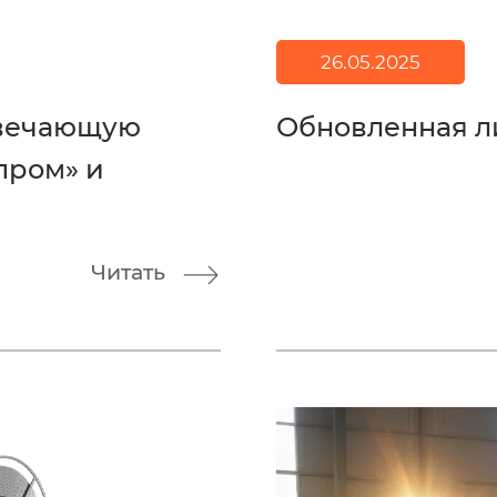
26.05.2025
твечающую
Обновленная л
пром» и
Читать