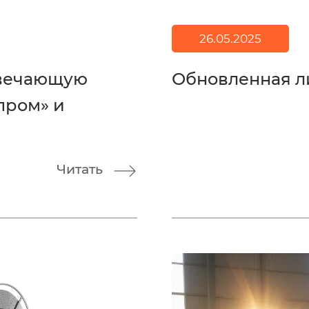
26.05.2025
твечающую
Обновленная л
пром» и
Читать