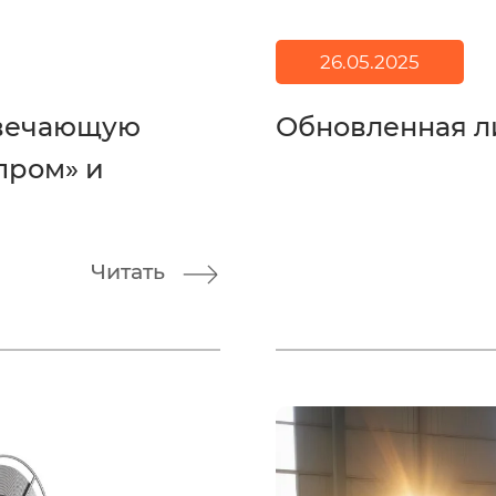
26.05.2025
твечающую
Обновленная л
пром» и
Читать