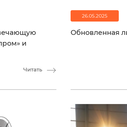
26.05.2025
твечающую
Обновленная л
пром» и
Читать