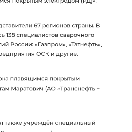
мся покрытым электродом (РД)».
ставители 67 регионов страны. В
ь 138 специалистов сварочного
й России: «Газпром», «Татнефть»,
предприятия ОСК и другие.
арка плавящимся покрытым
стам Маратович (АО «Транснефть –
 также учреждён специальный