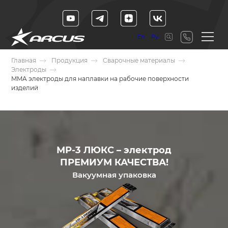
En
Ру
Главная
Продукция
Сварочные материалы
Электроды
MMA электроды для наплавки на рабочие поверхности
изделий
МР-3 ЛЮКС – электрод
ПРЕМИУМ КАЧЕСТВА!
Вакуумная упаковка