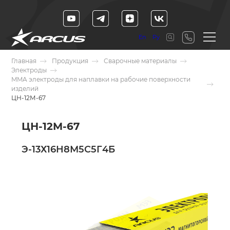
En
Ру
Главная
Продукция
Сварочные материалы
Электроды
MMA электроды для наплавки на рабочие поверхности
изделий
ЦН-12М-67
ЦН-12М-67
Э-13Х16Н8М5С5Г4Б