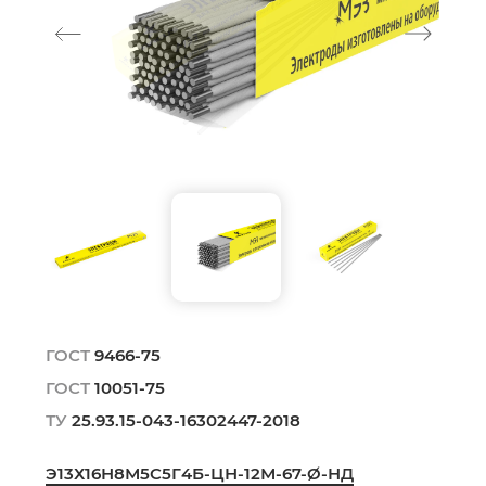
ГОСТ
9466-75
ГОСТ
10051-75
ТУ
25.93.15-043-16302447-2018
Э13Х16Н8М5С5Г4Б-ЦН-12М-67-Ø-НД