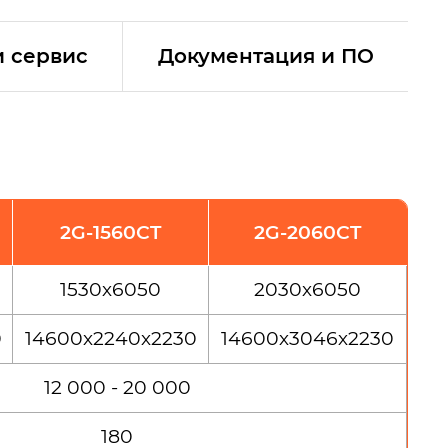
и сервис
Документация и ПО
2G-1560СT
2G-2060СT
1530х6050
2030х6050
0
14600х2240х2230
14600х3046х2230
12 000 - 20 000
180