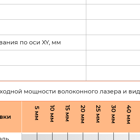
ания по оси XY, мм
входной мощности волоконного лазера и вид
овки
аль