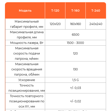
Модель
T-120
T-160
T-240
Максимальный
120x120
160х160
240х240
габарит профиля, мм
Максимальная длина
6500
профиля, мм
Мощность лазера, Вт
1500 - 3000
Максимальная
скорость подачи
120
патрона, м/мин
Максимальная
скорость вращения
130
патрона, об/мин
Ускорение
1,5 G
Точность
+/- 0,03
позиционирования, мм
Точность повторного
позиционирования по
+/- 0,02
оси XY, мм