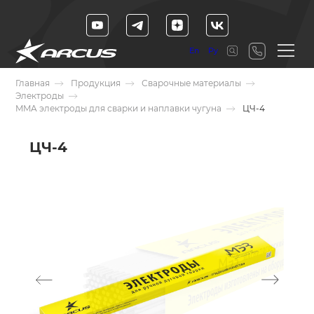
En
Ру
Главная
Продукция
Сварочные материалы
Электроды
MMA электроды для сварки и наплавки чугуна
ЦЧ-4
ЦЧ-4