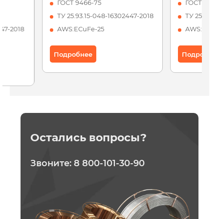
ГОСТ 9466-75
ГОСТ 9466
ТУ 25.93.15-048-16302447-2018
ТУ 25.93.1
447-2018
AWS:ECuFe-25
AWS: ECu-
Подробнее
Подробне
Остались вопросы?
Звоните:
8 800-101-30-90