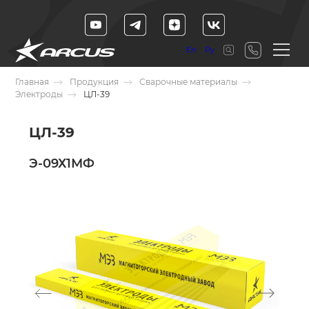
En
Ру
Главная
Продукция
Сварочные материалы
Электроды
ЦЛ-39
ЦЛ-39
Э-09Х1МФ