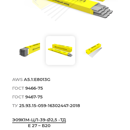
AWS
А5.1:Е8013G
ГОСТ
9466-75
ГОСТ
9467-75
ТУ
25.93.15-059-16302447-2018
Э09Х1М-ЦЛ-39-Ø2,5 -ТД
Е 27 – Б20