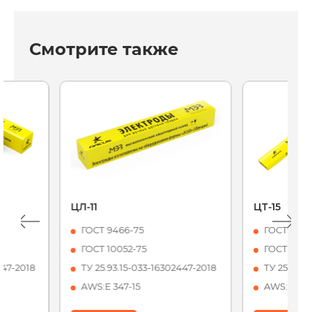
Смотрите также
ЦЛ-11
ЦТ-15
ГОСТ 9466-75
ГОСТ 9466
ГОСТ 10052-75
ГОСТ 1005
447-2018
ТУ 25.93.15-033-16302447-2018
ТУ 25.93.1
AWS:Е 347-15
AWS:Е347-