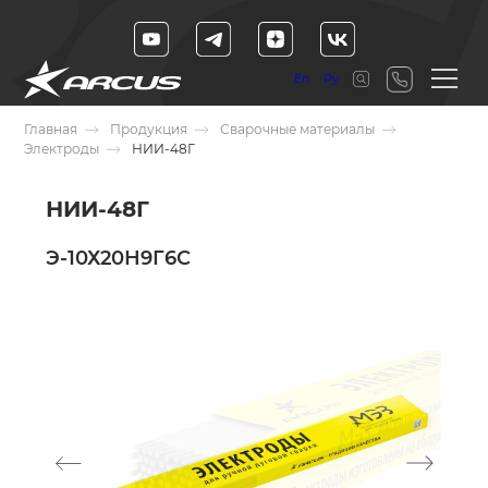
En
Ру
Главная
Продукция
Сварочные материалы
Электроды
НИИ-48Г
НИИ-48Г
Э-10Х20Н9Г6С