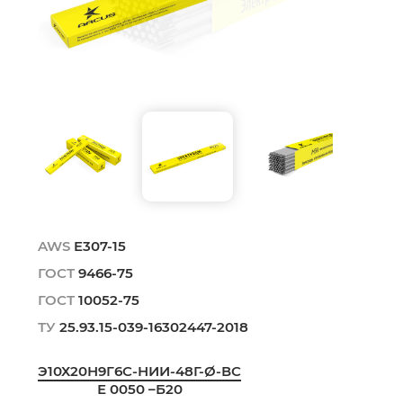
AWS
E307-15
ГОСТ
9466-75
ГОСТ
10052-75
ТУ
25.93.15-039-16302447-2018
Э10Х20Н9Г6С-НИИ-48Г-Ø-ВС
Е 0050 –Б20