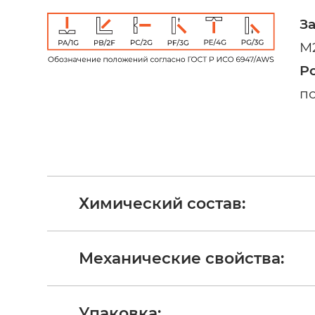
З
М2
Р
п
Химический состав:
Механические свойства:
Упаковка: