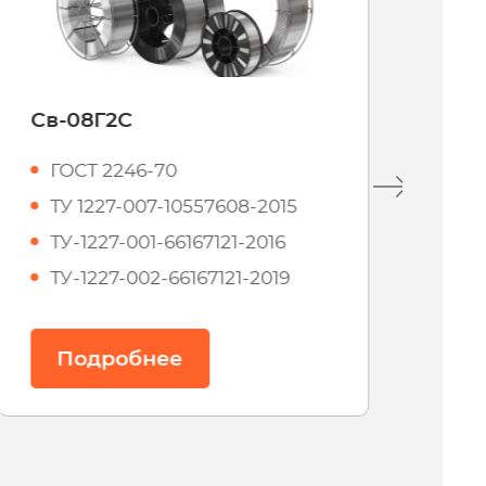
Сварочная проволока
сплошного сечения
УЛЬТРА 500
ТУ 24.34.13-008-66167121-2021
EN ISO 14341-А G 46 6 C1 3Si1 /
G 46 6 M21 3Si1
AWS A5.18: ER 70S-6
Подробнее