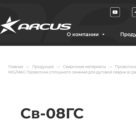
О компании
Прод
Главная
Продукция
Сварочные материалы
Проволока
MIG/MAG Проволоки сплошного сечения для дуговой сварки в ср
Св-08ГС