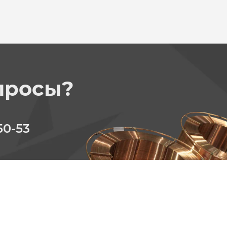
просы?
50-53