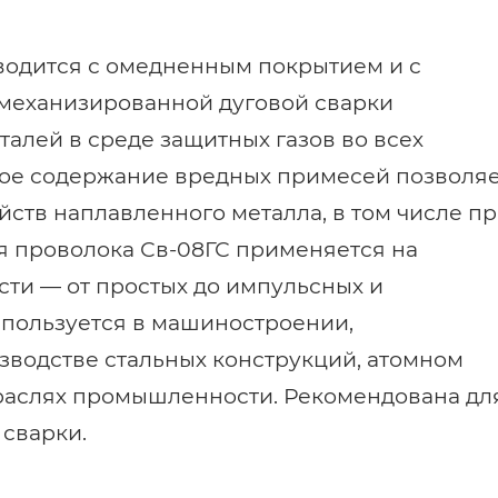
водится с омедненным покрытием и с
 механизированной дуговой сварки
алей в среде защитных газов во всех
ое содержание вредных примесей позволя
йств наплавленного металла, в том числе п
ая проволока Св-08ГС применяется на
ти — от простых до импульсных и
спользуется в машиностроении,
зводстве стальных конструкций, атомном
раслях промышленности. Рекомендована дл
сварки.