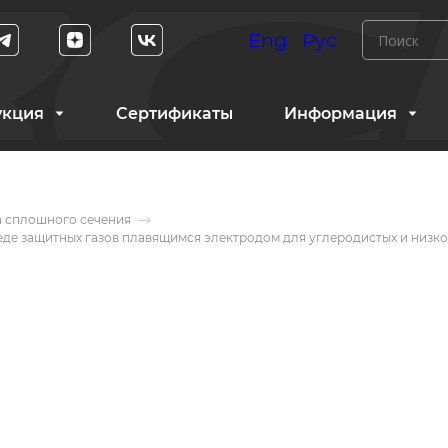
Eng
Рус
укция
Сертификаты
Информация
 сплошного сечения
еде защитных газов плавящимся электродом для углеродистых и низк