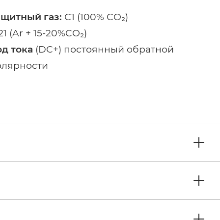
ащитный газ:
С1 (100% CO₂)
1 (Ar + 15-20%CO₂)
од тока
(DC+) постоянный обратной
олярности