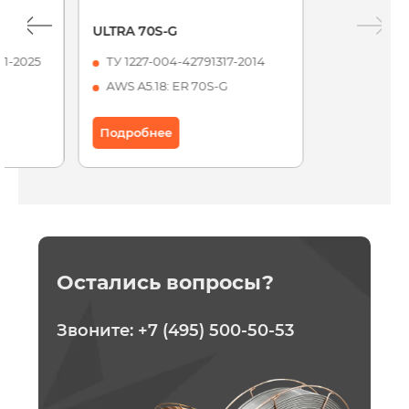
ULTRA 70S-G
21-2025
ТУ 1227-004-42791317-2014
AWS A5.18: ER 70S-G
Подробнее
Остались вопросы?
Звоните:
+7 (495) 500-50-53