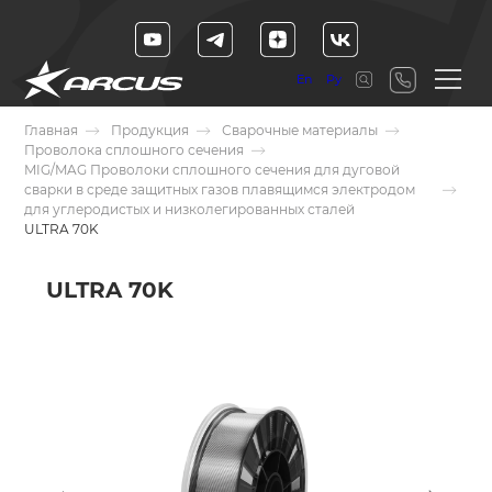
En
Ру
Главная
Продукция
Сварочные материалы
Проволока сплошного сечения
MIG/MAG Проволоки сплошного сечения для дуговой
сварки в среде защитных газов плавящимся электродом
для углеродистых и низколегированных сталей
ULTRA 70K
ULTRA 70K