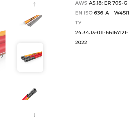
AWS
A5.18: ER 70S-G
EN ISO
636-A - W4Si1
ТУ
24.34.13-011-66167121-
2022