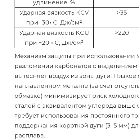
удлинение, %
Ударная вязкость KCV
>35
при -30॰ C, Дж/см²
Ударная вязкость KCU
>220
при +20 ॰ C, Дж/см²
Механизм защиты при использовании 
разложении карбонатов с выделением 
вытесняет воздух из зоны дуги. Низко
наплавленном металле (за счет отсутс
обмазке) минимизирует риск холодного
сталей с эквивалентом углерода выше 
требует использования постоянного то
поддержания короткой дуги (3–5 мм) 
расплава.