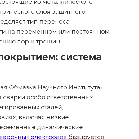
состоящие из металлического
трического слоя защитного
ределяет тип переноса
уги на переменном или постоянном
ванию пор и трещин.
покрытием: система
я Обмазка Научного Института)
 сварки особо ответственных
егированных сталей,
виях, включая низкие
переменные динамические
варочных электродов
базируется