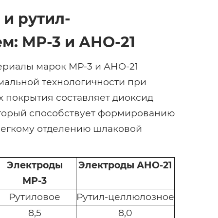
и рутил-
: МР-3 и АНО-21
териалы марок МР-3 и АНО-21
мальной технологичности при
х покрытия составляет диоксид
который способствует формированию
легкому отделению шлаковой
Электроды
Электроды АНО-21
МР-3
Рутиловое
Рутил-целлюлозное
8,5
8,0