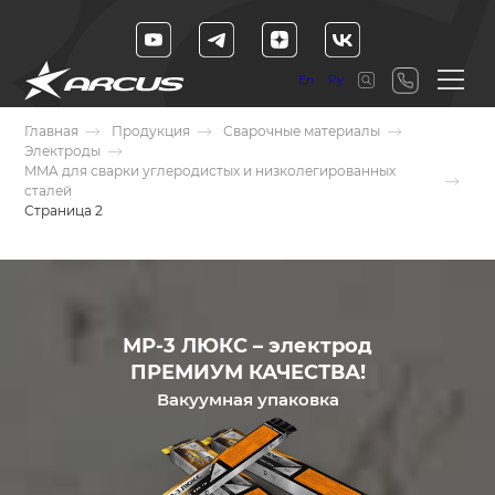
En
Ру
Главная
Продукция
Сварочные материалы
Электроды
MMA для сварки углеродистых и низколегированных
сталей
Страница 2
МР-3 ЛЮКС – электрод
ПРЕМИУМ КАЧЕСТВА!
Вакуумная упаковка