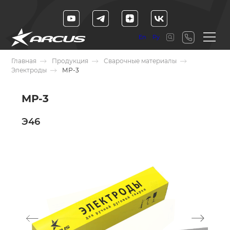
En
Ру
Главная
Продукция
Сварочные материалы
Электроды
МР-3
МР-3
Э46