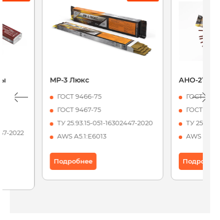
ды
МР-3 Люкс
АНО-21 Ста
ГОСТ 9466-75
ГОСТ 9466
ГОСТ 9467-75
ГОСТ 9467
ТУ 25.93.15-051-16302447-2020
ТУ 25.93.1
447-2022
AWS А5.1:Е6013
AWS А5.1:
Подробнее
Подробне