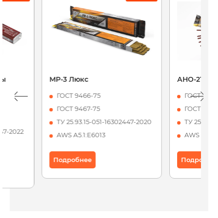
ды
МР-3 Люкс
АНО-21 Ста
ГОСТ 9466-75
ГОСТ 9466
ГОСТ 9467-75
ГОСТ 9467
ТУ 25.93.15-051-16302447-2020
ТУ 25.93.1
447-2022
AWS А5.1:Е6013
AWS А5.1:
Подробнее
Подробне