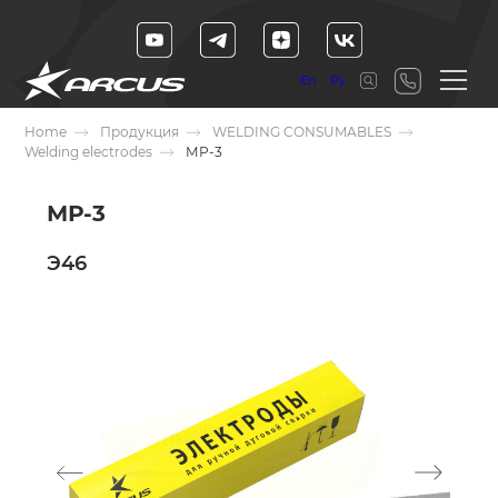
En
Ру
Home
Продукция
WELDING CONSUMABLES
Welding electrodes
МР-3
МР-3
Э46