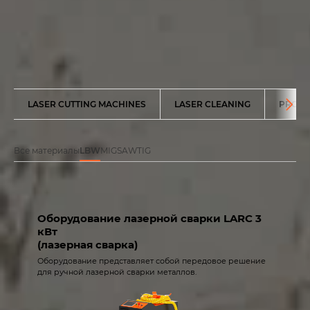
LASER CUTTING MACHINES
LASER CLEANING
PRODU
Все материалы
LBW
MIG
SAW
TIG
Оборудование лазерной сварки LARC 3
кВт
(лазерная сварка)
Оборудование представляет собой передовое решение
для ручной лазерной сварки металлов.