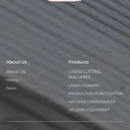
About Us
Products
About Us
LASER CUTTING
MACHINES
History
LASER CLEANING
News
PRODUCTION ROBOTIZATION
WELDING CONSUMABLES
WELDING EQUIPMENT