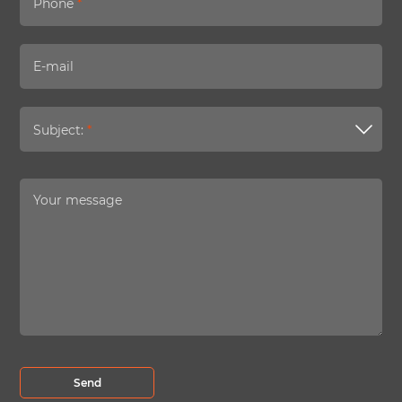
Phone
*
E-mail
Subject:
*
Your message
Send