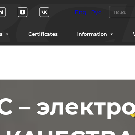
Eng
Рус
s
Certificates
Information
 – электр