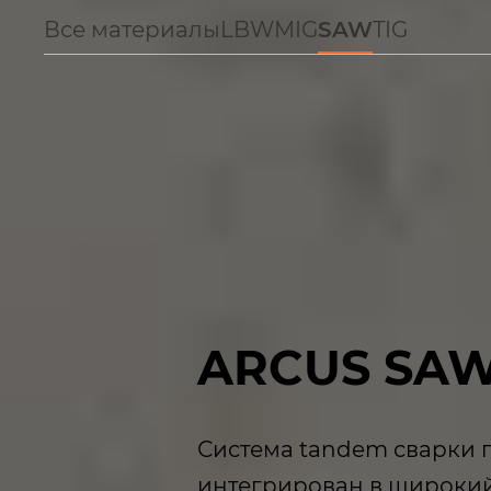
Все материалы
LBW
MIG
SAW
TIG
ARCUS SAW
Система tandem сварки 
интегрирован в широкий 