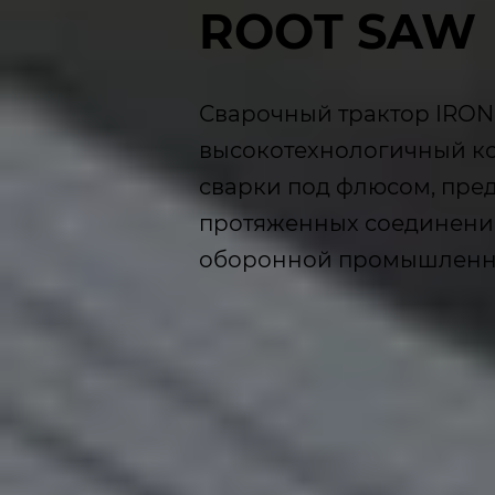
ROOT SAW
Сварочный трактор IRON
высокотехнологичный к
сварки под флюсом, пре
протяженных соединений
оборонной промышленн