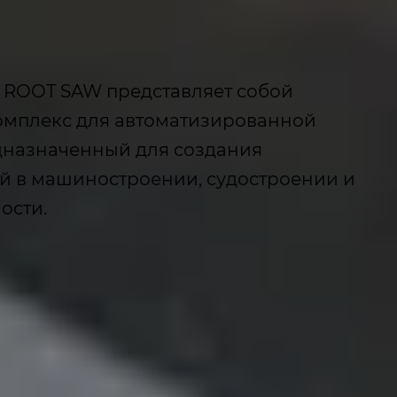
 ROOT SAW представляет собой
омплекс для автоматизированной
дназначенный для создания
 в машиностроении, судостроении и
ости.