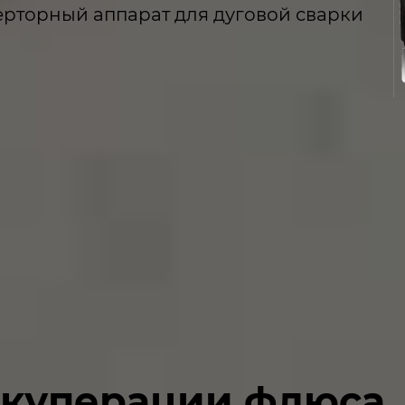
торный аппарат для дуговой сварки
екуперации флюса