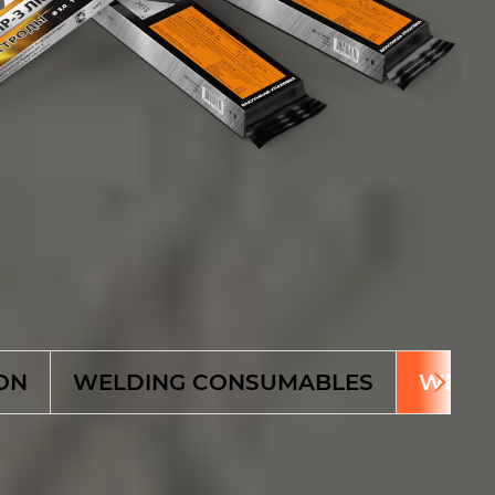
!
ON
WELDING CONSUMABLES
WELD