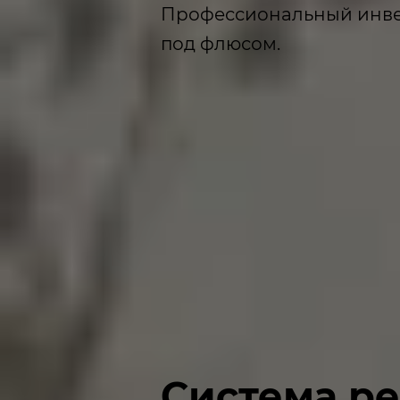
Профессиональный инвер
под флюсом.
Система р