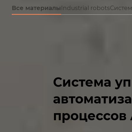
Все материалы
Industrial robots
Систем
Система у
автоматиз
процессов