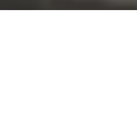
Where to buy
Contacts
nt
Price list
artner