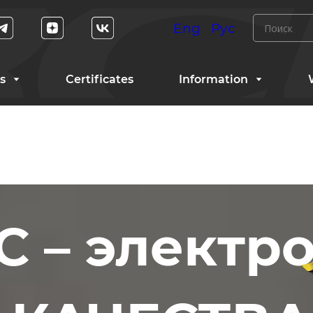
Eng
Рус
s
Certificates
Information
 – электр