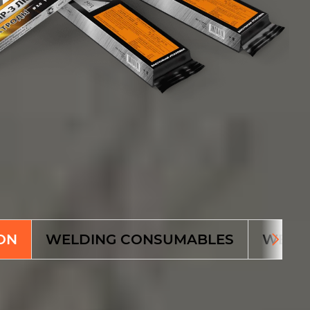
!
ON
WELDING CONSUMABLES
WELD