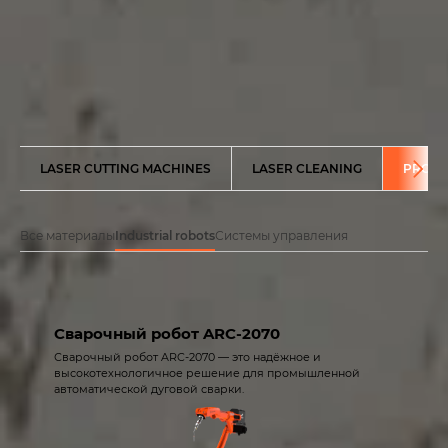
LASER CUTTING MACHINES
LASER CLEANING
PRODU
Все материалы
Industrial robots
Системы управления
Сварочный робот ARC-2070
Сварочный робот ARC-2070 — это надёжное и
высокотехнологичное решение для промышленной
автоматической дуговой сварки.