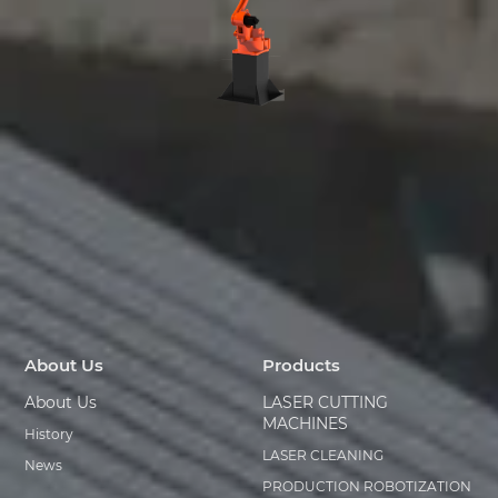
About Us
Products
About Us
LASER CUTTING
MACHINES
History
LASER CLEANING
News
PRODUCTION ROBOTIZATION