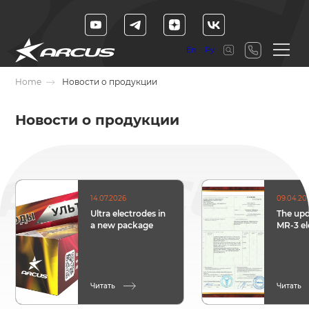
En
Ру
Home
Новости о продукции
Новости о продукции
14.07.2026
09.04.20
Ultra electrodes in
The upd
a new package
MR-3 el
Читать
Читать