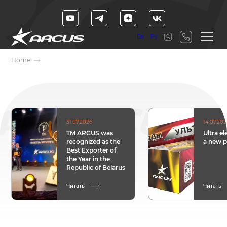
En
Ру
Home
31.07.2026
14.07.20
TM ARCUS was
Ultra el
recognized as the
a new 
Best Exporter of
the Year in the
Republic of Belarus
Читать
Читать