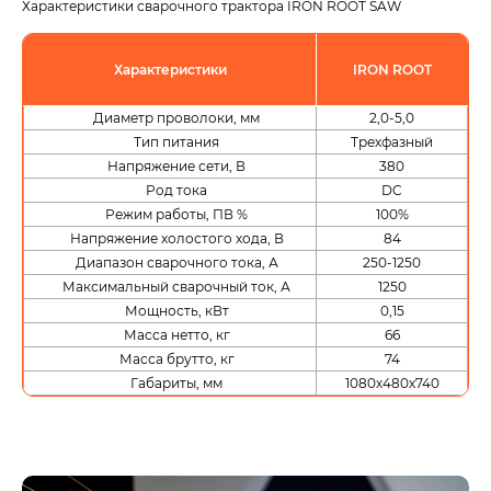
Характеристики сварочного трактора IRON ROOT SAW
Характеристики
IRON ROOT
Диаметр проволоки, мм
2,0-5,0
Тип питания
Трехфазный
Напряжение сети, В
380
Род тока
DC
Режим работы, ПВ %
100%
Напряжение холостого хода, В
84
Диапазон сварочного тока, А
250-1250
Максимальный сварочный ток, А
1250
Мощность, кВт
0,15
Масса нетто, кг
66
Масса брутто, кг
74
Габариты, мм
1080х480х740