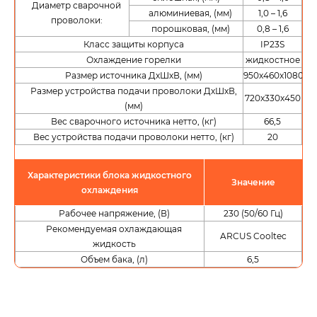
Диаметр сварочной
алюминиевая, (мм)
1,0 – 1,6
проволоки:
порошковая, (мм)
0,8 – 1,6
Класс защиты корпуса
IP23S
Охлаждение горелки
жидкостное
Размер источника ДхШхВ, (мм)
950x460x1080
Размер устройства подачи проволоки ДхШхВ,
720x330x450
(мм)
Вес сварочного источника нетто, (кг)
66,5
Вес устройства подачи проволоки нетто, (кг)
20
Характеристики блока жидкостного
Значение
охлаждения
Рабочее напряжение, (В)
230 (50/60 Гц)
Рекомендуемая охлаждающая
ARCUS Cooltec
жидкость
Объем бака, (л)
6,5