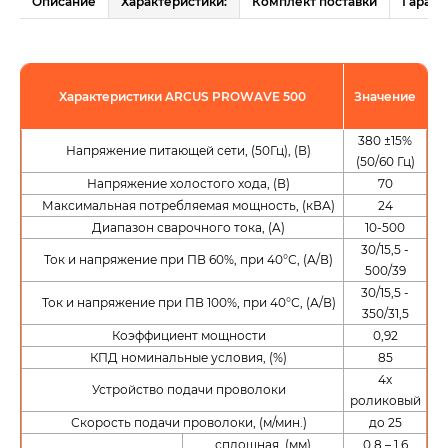
Описание
Характеристики:
Комплект поставки
Гарант
Характеристики ARCUS PROWAVE 500
Значение
380 ±15%
Напряжение питающей сети, (50Гц), (В)
(50/60 Гц)
Напряжение холостого хода, (В)
70
Максимальная потребляемая мощность, (кВА)
24
Диапазон сварочного тока, (A)
10-500
30/15,5 -
Ток и напряжение при ПВ 60%, при 40°С, (А/В)
500/39
30/15,5 -
Ток и напряжение при ПВ 100%, при 40°С, (А/В)
350/31,5
Коэффициент мощности
0,92
КПД номинальные условия, (%)
85
4х
Устройство подачи проволоки
роликовый
Скорость подачи проволоки, (м/мин.)
до 25
сплошная, (мм)
0,8 – 1,6