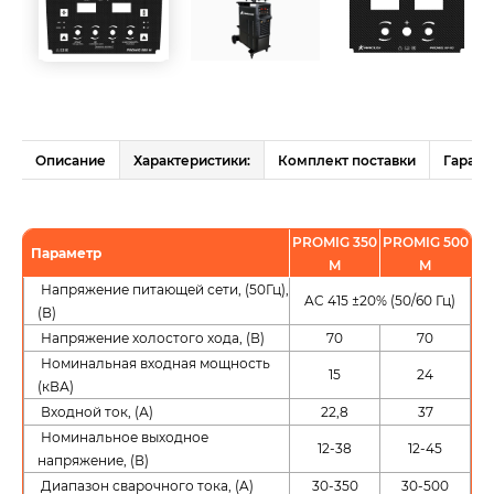
Описание
Характеристики:
Комплект поставки
Гарант
PROMIG 350
PROMIG 500
Параметр
M
M
Напряжение питающей сети, (50Гц),
AC 415 ±20% (50/60 Гц)
(В)
Напряжение холостого хода, (В)
70
70
Номинальная входная мощность
15
24
(кВА)
Входной ток, (А)
22,8
37
Номинальное выходное
12-38
12-45
напряжение, (В)
Диапазон сварочного тока, (A)
30-350
30-500