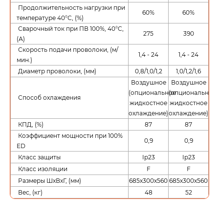
Продолжительность нагрузки при
60%
60%
температуре 40°С, (%)
Сварочный ток при ПВ 100%, 40°C,
275
390
(А)
Скорость подачи проволоки, (м/
1,4 - 24
1,4 - 24
мин.)
Диаметр проволоки, (мм)
0,8/1,0/1,2
1,0/1,2/1,6
Воздушное
Воздушное
(опциональное
(опциональное
Способ охлаждения
жидкостное
жидкостное
охлаждение)
охлаждение)
КПД, (%)
87
87
Коэффициент мощности при 100%
0,9
0,9
ED
Класс защиты
Ip23
Ip23
Класс изоляции
F
F
Размеры ШxВxГ, (мм)
685х300х560
685х300х560
Вес, (кг)
48
52