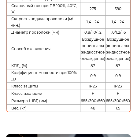
Сварочный ток при ПВ 100%, 40°C,
275
390
(А)
Скорость подачи проволоки (м/
1,4 - 24
1,4 - 24
мин.)
Диаметр проволоки (мм)
0,8/1,0/1,2
1,0/1,2/1,6
Воздушное
Воздушное
(опциональное
(опциональное
Способ охлаждения
жидкостное
жидкостное
охлаждение)
охлаждение)
КПД, (%)
87
87
Коэффициент мощности при 100%
0,9
0,9
ED
Класс защиты
IP23
IP23
Класс изоляции
F
F
Размеры ШВГ, (мм)
685х300х560
685х300х560
Вес, (кг)
48
65