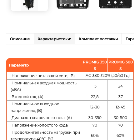
Описание
Характеристики:
Комплект поставки
Гарант
PROMIG 350
PROMIG 500
Параметр
S
S
AC 380 ±20% (50/60 Гц)
Напряжение питающей сети, (В)
Номинальная входная мощность,
15
24
(кВА)
Входной ток, (А)
22,8
37
Номинальное выходное
12-38
12-45
напряжение, (В)
Диапазон сварочного тока, (A)
30-350
30-500
Напряжение холостого хода
70
70
Продолжительность нагрузки при
60%
60%
температуре 40°С, (%)