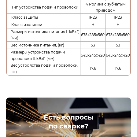
4 Ролика с зубчатым
Тип устройства подачи проволоки
приводом
Класс защиты
IP23
IP23
Класс изоляции
H
H
Размеры источника питания ШхВхГ,
675x285x560
675x285x560
(мм)
Вес Источника питания, (кг)
53
53
Размеры устройства подачи
645x245x420
645x245x420
проволоки ШхВхГ, (мм)
Вес устройства подачи проволоки,
17,6
17,6
(кг)
Есть вопросы
по сварке?