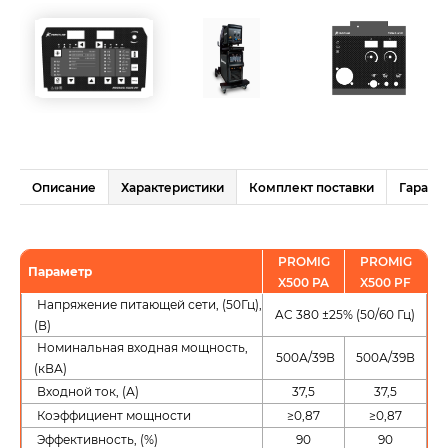
Описание
Характеристики
Комплект поставки
Гаранти
PROMIG
PROMIG
Параметр
X500 PA
X500 PF
Напряжение питающей сети, (50Гц),
AC 380 ±25% (50/60 Гц)
(В)
Номинальная входная мощность,
500А/39В
500А/39В
(кВА)
Входной ток, (А)
37,5
37,5
Коэффициент мощности
≥0,87
≥0,87
Эффективность, (%)
90
90