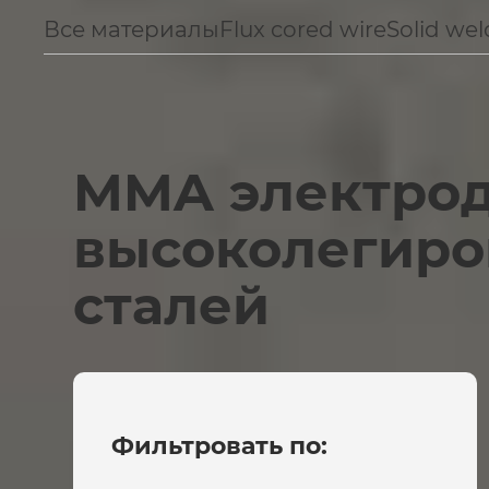
Все материалы
Flux cored wire
Solid wel
MMA электрод
высоколегиро
сталей
Фильтровать по: