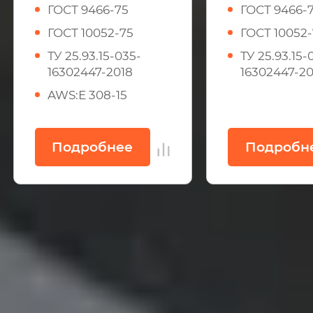
ГОСТ 9466-75
ГОСТ 9466-
ГОСТ 10052-75
ГОСТ 10052
ТУ 25.93.15-035-
ТУ 25.93.15-
16302447-2018
16302447-20
AWS:Е 308-15
Подробнее
Подробн