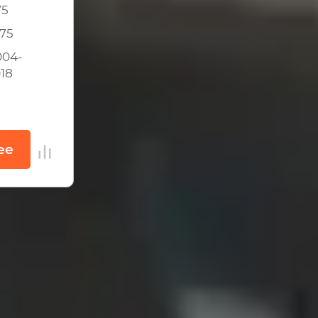
75
-75
004-
18
ее