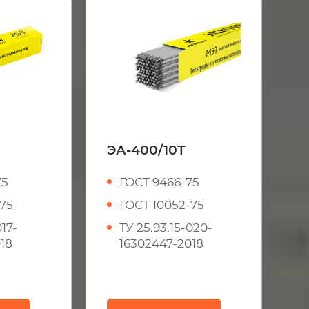
ЭА-400/10Т
75
ГОСТ 9466-75
-75
ГОСТ 10052-75
017-
ТУ 25.93.15-020-
18
16302447-2018