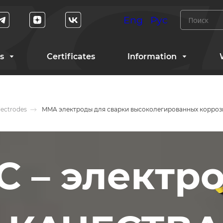
Eng
Рус
s
Certificates
Information
lectrodes
MMA электроды для сварки высоколегированных корроз
 – электр