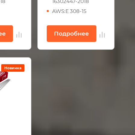
18
16302447-2018
5
AWS:Е 308-15
ее
Подробнее
Новинка