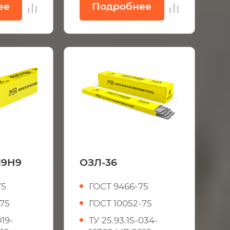
ее
Подробнее
19Н9
ОЗЛ-36
75
ГОСТ 9466-75
-75
ГОСТ 10052-75
019-
ТУ 25.93.15-034-