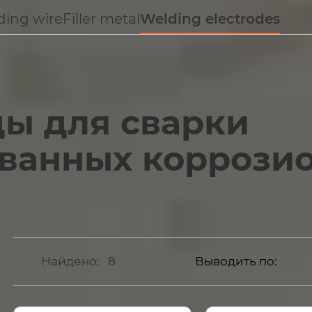
ding wire
Filler metal
Welding electrodes
ы для сварки
ванных коррози
Найдено:
8
Выводить по:
20