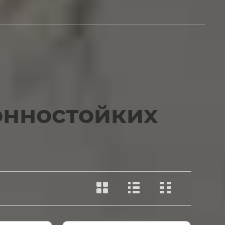
онностойких
40
100