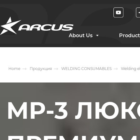
About Us
Product
Home
Продукция
WELDING CONSUMABLES
Welding e
МР-3 ЛЮКС