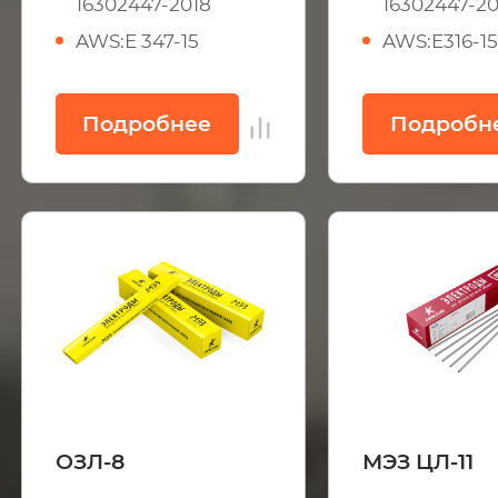
16302447-2018
16302447-20
AWS:Е 347-15
AWS:E316-1
Подробнее
Подробн
ОЗЛ-8
МЭЗ ЦЛ-11