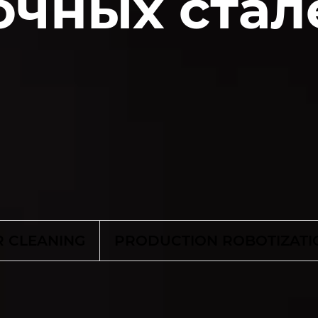
очных стал
R CLEANING
PRODUCTION ROBOTIZATI