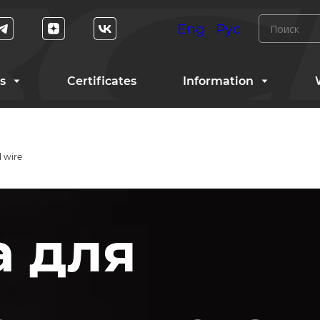
Eng
Рус
s
Certificates
Information
d wire
а для