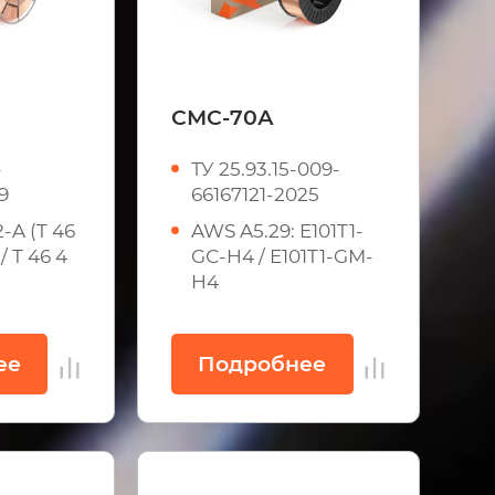
СМС-70А
-
ТУ 25.93.15-009-
9
66167121-2025
-A (T 46
AWS A5.29: E101T1-
/ T 46 4
GС-H4 / E101T1-GМ-
H4
ее
Подробнее