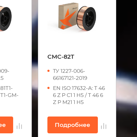
СМС-82Т
009-
ТУ 1227-006-
25
66167121-2019
81T1-
EN ISO 17632-A: T 46
1T1-GM-
6 Z P C1 1 H5 / T 46 6
Z P M21 1 H5
ее
Подробнее