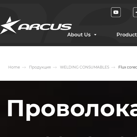
About Us
Product
Home
Продукция
WELDING CONSUMABLES
Flux core
Проволок