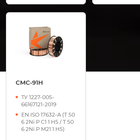
СМС-91Н
ТУ 1227-005-
66167121-2019
EN ISO 17632-A (T 50
6 2Ni P C1 1 H5 / T 50
6 2Ni P M21 1 H5)