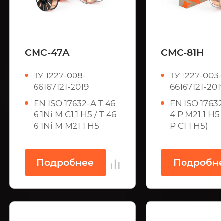
СМС-47А
СМС-81Н
ТУ 1227-008-
ТУ 1227-003
66167121-2019
66167121-201
EN ISO 17632-A T 46
EN ISO 17632
6 1Ni M C1 1 H5 / T 46
4 P М21 1 H5 
6 1Ni M M21 1 H5
P C1 1 H5)
Подробнее
Подробн