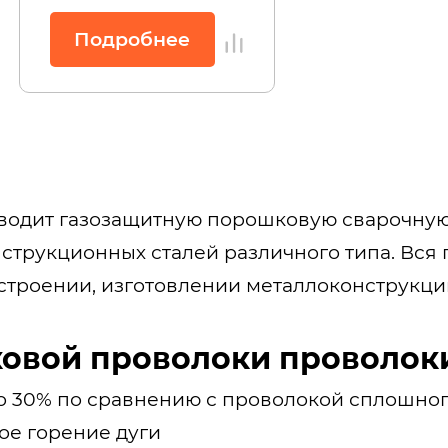
Подробнее
одит газозащитную порошковую сварочную 
нструкционных сталей различного типа. Вся
троении, изготовлении металлоконструкций
овой проволоки проволок
о 30% по сравнению с проволокой сплошног
ое горение дуги