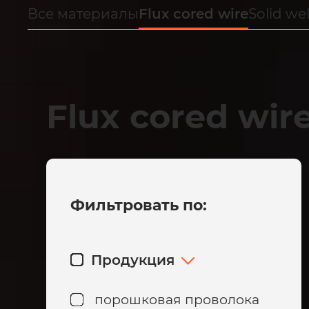
Все материалы
Flux cored wire
Solid we
Flux cored wir
Фильтровать по:
Продукция
порошковая проволока