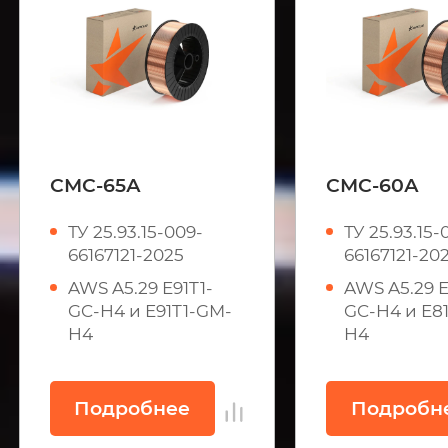
СМС-65А
СМС-60А
ТУ 25.93.15-009-
ТУ 25.93.15-
66167121-2025
66167121-20
AWS A5.29 E91T1-
AWS A5.29 E
GC-H4 и E91T1-GM-
GC-H4 и E8
H4
H4
Подробнее
Подробн