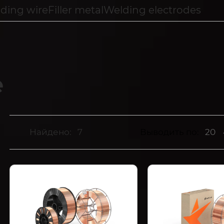
lding wire
Filler metal
Welding electrodes
e
Найдено:
7
Выводить по:
20