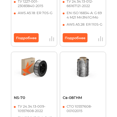
ТУ 1227-001-
ТУ 24.34.13-012-
23083840-2015
66167121-2022
AWS A5.18: ER 70S-G
EN ISO 16834-A: G 69
4 M21 Mn3Ni1CrMo
AWS A5.28: ER 110S-G
Подробнее
Подробнее
NS-70
Св-08ГНМ
ТУ 24.34.13-009-
СТО 10557608-
10557608-2022
00102015