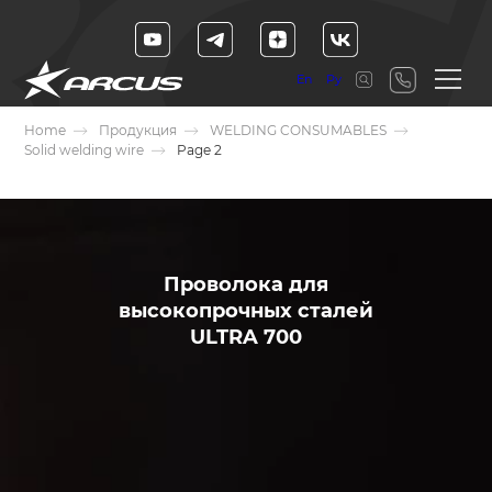
En
Ру
Home
Продукция
WELDING CONSUMABLES
Solid welding wire
Page 2
Проволока для
высокопрочных сталей
ULTRA 700