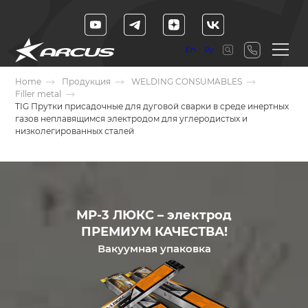
En
Ру
Home
Продукция
WELDING CONSUMABLES
Filler metal
TIG Прутки присадочные для дуговой сварки в среде инертных
газов неплавящимся электродом для углеродистых и
низколегированных сталей
МР-3 ЛЮКС – электрод
ПРЕМИУМ КАЧЕСТВА!
Вакуумная упаковка