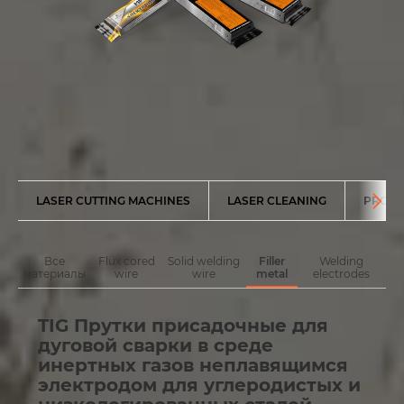
LASER CUTTING MACHINES
LASER CLEANING
PRODU
Все
Flux cored
Solid welding
Filler
Welding
материалы
wire
wire
metal
electrodes
TIG Прутки присадочные для
дуговой сварки в среде
инертных газов неплавящимся
электродом для углеродистых и