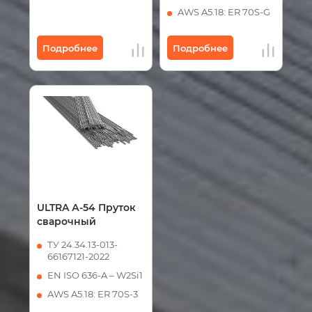
AWS A5.18: ER 70S-G
Подробнее
Подробнее
ULTRA А-54 Пруток
сварочный
ТУ 24.34.13-013-
66167121-2022
EN ISO 636-A – W2Si1
AWS A5.18: ER 70S-3