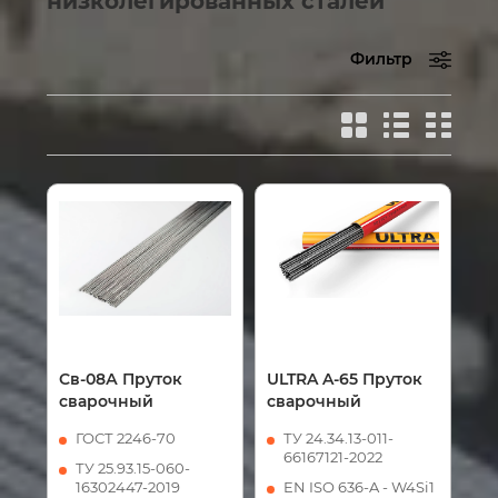
низколегированных сталей
Фильтр
Св-08А Пруток
ULTRA A-65 Пруток
сварочный
сварочный
ГОСТ 2246-70
ТУ 24.34.13-011-
66167121-2022
ТУ 25.93.15-060-
16302447-2019
EN ISO 636-A - W4Si1