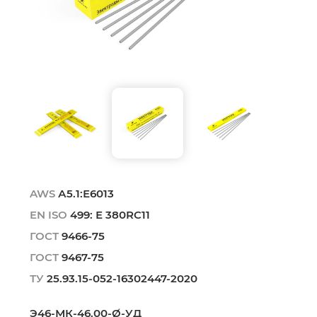
AWS
А5.1:Е6013
EN ISO
499: Е 380RC11
ГОСТ
9466-75
ГОСТ
9467-75
ТУ
25.93.15-052-16302447-2020
Э46-МК-46.00-Ø-УД