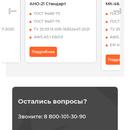
АНО-21 Стандарт
МК-46.00
ГОСТ 9466-75
ГОСТ 9466
ГОСТ 9467-75
ГОСТ 9467
447-2020
ТУ 25.93.15-055-16302447-2021
ТУ 25.93.1
AWS А5.1:Е6013
AWS А5.1:
EN 499: Е 
Подробнее
Подробне
Остались вопросы?
Звоните:
8 800-101-30-90