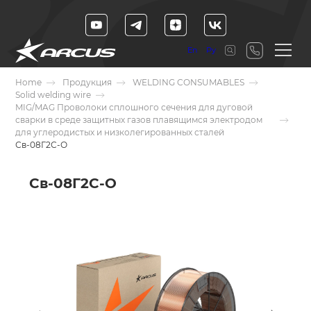
En
Ру
Home
Продукция
WELDING CONSUMABLES
Solid welding wire
MIG/MAG Проволоки сплошного сечения для дуговой
сварки в среде защитных газов плавящимся электродом
для углеродистых и низколегированных сталей
Св-08Г2С-О
Св-08Г2С-О